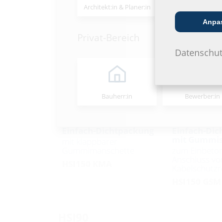
HSI150
Architekt:in & Planer:in
Handels­partner
Anpa
Privat-Bereich
Datenschut
Bauherr:in
Bewerber:in
Einfach-Dichtpackung
Einfach-Di
mit Gummis
mit klappbarer
Gummimanschette
zum Einbeto
Anschluss vo
HSI150 KMA
Kabelschutz
HSI150 GSM
HSI90