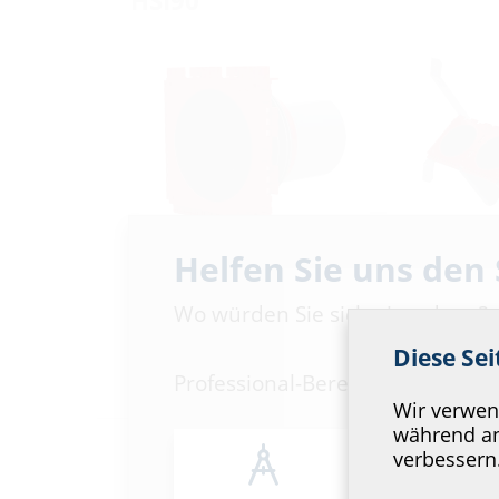
HSI90
Helfen Sie uns den
Einfach-Dichtpackung
Einfach-
Schrägdich
zum Einbetonieren
Wo würden Sie sich einordnen?
zum Einbeto
HSI90 K/X
Diese Se
HSI90 1xZ K 
Professional-Bereich
Wir verwend
während an
Schutzrohranschluss a
verbessern