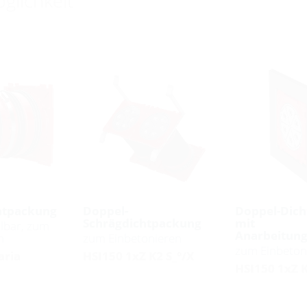
glichkeit
htpackung
Doppel-
Doppel-Dic
Schrägdichtpackung
mit
llbar, zum
Anarbeitung
n
zum Einbetonieren
zum Einbeton
aria
HSI150 1xZ K2 S_°/X
HSI150 1xZ 