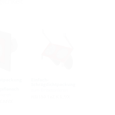
lichkeit
chtpackung
Einfach-
Schrägdichtpackung
sflansch
zum Einbetonieren
nieren
HSI150 1xZ K S_°/X
K AF/X