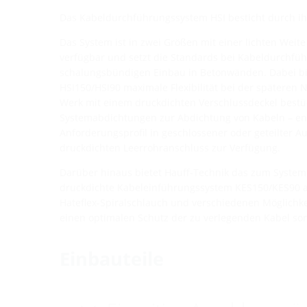
Das Kabeldurchführungssystem HSI besticht durch i
Das System ist in zwei Größen mit einer lichten Wei
verfügbar und setzt die Standards bei Kabeldurchf
schalungsbündigen Einbau in Betonwänden. Dabei bi
HSI150/HSI90 maximale Flexibilität bei der späteren 
Werk mit einem druckdichten Verschlussdeckel bestü
Systemabdichtungen zur Abdichtung von Kabeln – e
Anforderungsprofil in geschlossener oder geteilter 
druckdichten Leerrohranschluss zur Verfügung.
Darüber hinaus bietet Hauff-Technik das zum System
druckdichte Kabeleinführungssystem KES150/KES90 a
Hateflex-Spiralschlauch und verschiedenen Möglichk
einen optimalen Schutz der zu verlegenden Kabel sor
Einbauteile