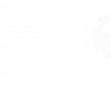
hren modularen Aufbau.
te von 150 und 90 mm
ührungen zum
etet die Dichtpackung
Nutzung und ist bereits ab
ckt. Es stehen verschiedene
ntsprechend dem
Ausführung – und zum
 HSI150/HSI90 kompatible,
n, welches mit einem
eiten der Kabelabdichtung für
gt.