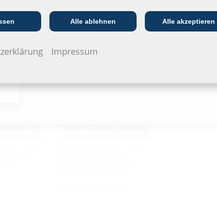
Kommunikations­
:in
EVU/­Stadt­werke
In
branche
ssen
Alle ablehnen
Alle akzeptieren
zerklärung
Impressum
chtpackung
Einfach-Dichtpackung
teckmuffe
mit Gummisteckmuffe
nieren und
längenverstellbar, zum
n glatten
Einbetonieren und
rohren
Anschluss von glatten
Kabelschutzrohren
HSI150 GSM Varia