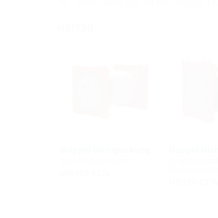
Beidseitige Anschlussmö
HSI150
Doppel-Dichtpackung
Doppel-Dic
zum Einbetonieren
längenverste
Einbetoniere
HSI150 K2/X
HSI150 K2 V