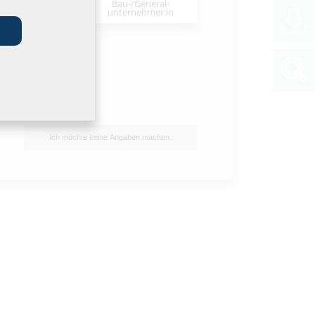
Bau-/General­
stallateur:in
unternehmer:in
Ich möchte keine Angaben machen.