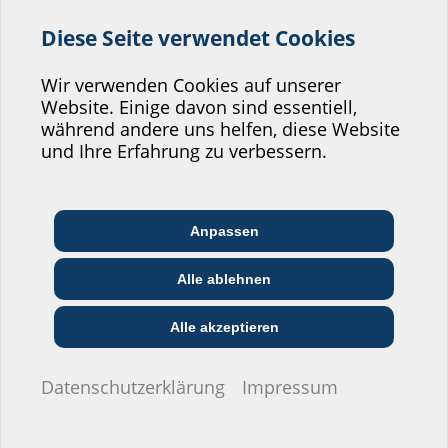
Service unserer
Diese Seite verwendet Cookies
Website zu verbessern!
Wo würden Sie sich einordnen?
Wir verwenden Cookies auf unserer
Website. Einige davon sind essentiell,
während andere uns helfen, diese Website
Professional-Bereich
und Ihre Erfahrung zu verbessern.
Architekt:in &
Kommunikations­
Handels­partner:in
Sanierungsfutterrohr
Edelstahlflansch
Planer:in
branche
Anpassen
zum nachträglichen
SFR
Andübeln
Bau-/General­
FA A2
Alle ablehnen
EVU/­Stadt­werke
Installateur:in
unternehmer:in
Privat-Bereich
Alle akzeptieren
Datenschutzerklärung
Impressum
Bauherr:in
Ich möchte keine Angaben
machen.