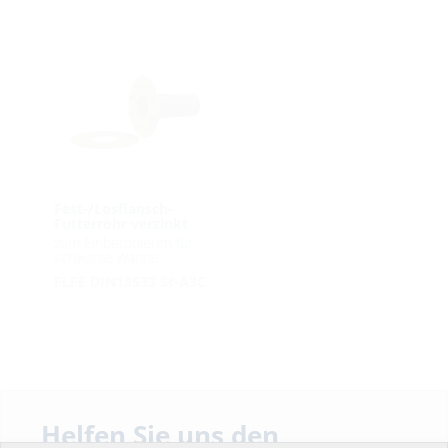
Fest-/Losflansch-
Futterrohr verzinkt
zum Einbetonieren für
schwarze Wanne
FLFE DIN18533 St-A3C
Einbauteile und Flansche zur
nachträglichen Montage
Helfen Sie uns den