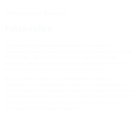
Rohrdurchführungen
Futterrohre
Futterrohre
Als Experten für Abdichtprodukte wissen wir, dass eine dichte
Gebäudedurchführung bereits mit dem fachgerecht erstellten "Loch in der
Wand" beginnt. Daher beschäftigen wir uns schon seit mehreren
Jahrzehnten mit der Entwicklung innovativer, hochwertiger und einfach
anzuwendender Futterrohre und Flanschkonstruktionen.
Wir bieten Ihnen Produkte zum schalungsbündigen Einbau, zum
Einmörteln und zum nachträglichen Andübeln. Auch die Einbindung von
Bitumendickbeschichtungen oder Dichtungsbahnen, deren Einsatz bei von
außen drückendem Wasser oder aufstauendem Sickerwasser nach DIN
18533 (ehemals 18195) vorgeschrieben ist, wird zuverlässig durch
Fest-/Losflanschkonstruktionen ermöglicht.