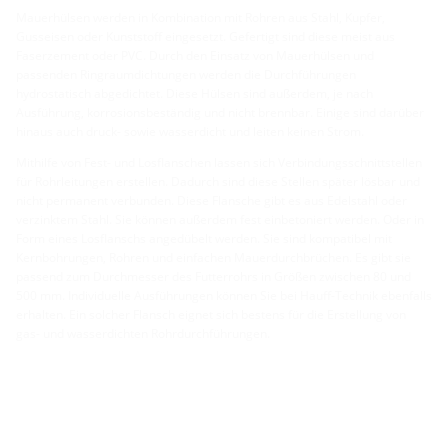
Mauerhülsen werden in Kombination mit Rohren aus Stahl, Kupfer,
Gusseisen oder Kunststoff eingesetzt. Gefertigt sind diese meist aus
Faserzement oder PVC. Durch den Einsatz von Mauerhülsen und
passenden Ringraumdichtungen werden die Durchführungen
hydrostatisch abgedichtet. Diese Hülsen sind außerdem, je nach
Ausführung, korrosionsbeständig und nicht brennbar. Einige sind darüber
hinaus auch druck- sowie wasserdicht und leiten keinen Strom.
Mithilfe von Fest- und Losflanschen lassen sich Verbindungsschnittstellen
für Rohrleitungen erstellen. Dadurch sind diese Stellen später lösbar und
nicht permanent verbunden. Diese Flansche gibt es aus Edelstahl oder
verzinktem Stahl. Sie können außerdem fest einbetoniert werden. Oder in
Form eines Losflanschs angedübelt werden. Sie sind kompatibel mit
Kernbohrungen, Rohren und einfachen Mauerdurchbrüchen. Es gibt sie
passend zum Durchmesser des Futterrohrs in Größen zwischen 80 und
500 mm. Individuelle Ausführungen können Sie bei Hauff-Technik ebenfalls
erhalten. Ein solcher Flansch eignet sich bestens für die Erstellung von
gas- und wasserdichten Rohrdurchführungen.