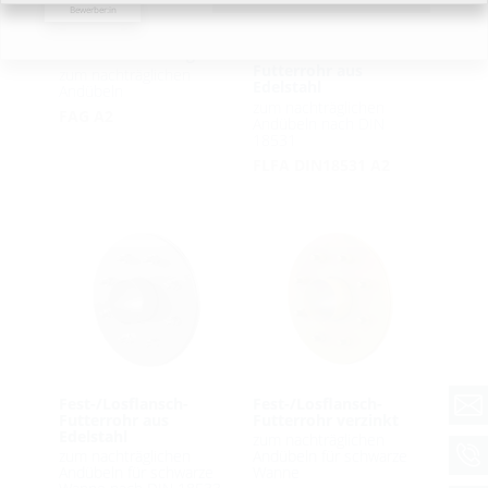
Bewerber:in
Edelstahlflansch geteilt
Fest-/Losflansch-
Futterrohr aus
zum nachträglichen
Edelstahl
Andübeln
zum nachträglichen
FAG A2
Andübeln nach DIN
18531
FLFA DIN18531 A2
Fest-/Losflansch-
Fest-/Losflansch-
Futterrohr aus
Futterrohr verzinkt
Edelstahl
zum nachträglichen
zum nachträglichen
Andübeln für schwarze
Andübeln für schwarze
Wanne