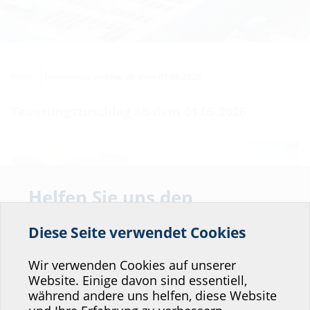
News
Teuerungszuschlag ab dem 01.05.2026
Teuerungszuschlag ab dem 01.05.2026
Helfen Sie uns den
Service unserer
Diese Seite verwendet Cookies
Website zu verbessern!
Wo würden Sie sich einordnen?
Wir verwenden Cookies auf unserer
Website. Einige davon sind essentiell,
während andere uns helfen, diese Website
Professional-Bereich