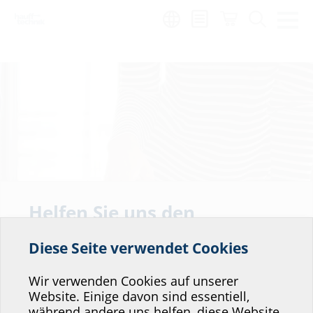
Region:
de
Helfen Sie uns den
Service unserer
Diese Seite verwendet Cookies
Website zu verbessern!
Wo würden Sie sich einordnen?
Wir verwenden Cookies auf unserer
Website. Einige davon sind essentiell,
während andere uns helfen, diese Website