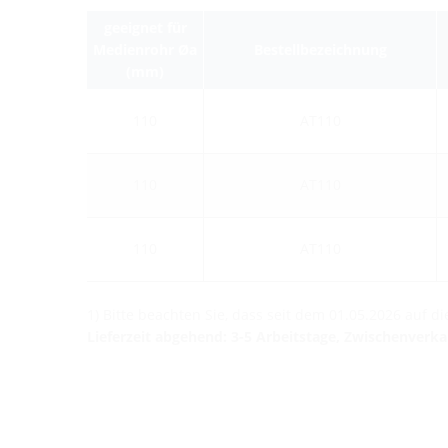
geeignet für
Medienrohr Øa
Bestellbezeichnung
(mm)
110
AT110
110
AT110
110
AT110
1) Bitte beachten Sie, dass seit dem 01.05.2026 auf 
Lieferzeit abgehend: 3-5 Arbeitstage, Zwischenverk