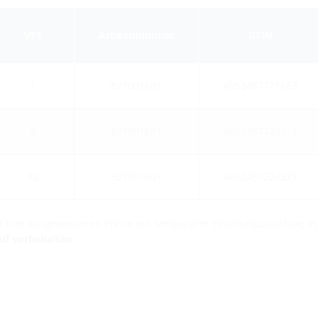
VPE
Artikelnummer
GTIN
1
827001601
4052487171663
8
827001601
4052487224314
32
827001601
4052487224321
die hier ausgewiesenen Preise ein temporärer Teuerungszuschlag i
auf vorbehalten