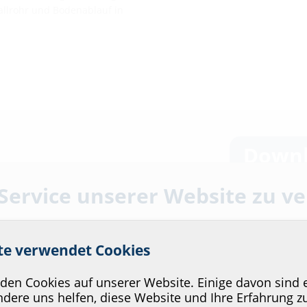
allrohr und Bodenablauf in
Downl
 Service unserer Website zu v
Prospekt
wändige Nacharbeiten
 exakte Rohrpositionierung
AT110
(PD
ngrillen kann während der
det werden
ite verwendet Cookies
Montage
durch perforierten Aufkleber
en Cookies auf unserer Website. Einige davon sind e
AT110
(PD
hrnehmung des Bauteils
dere uns helfen, diese Website und Ihre Erfahrung z