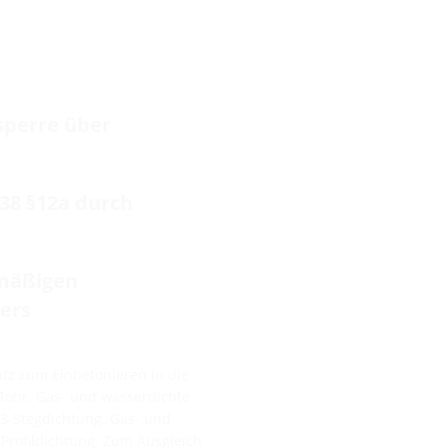
sperre über
38 §12a durch
emäßigen
ers
atz zum Einbetonieren in die
Rohr. Gas- und wasserdichte
 3-Stegdichtung. Gas- und
rofildichtung. Zum Ausgleich