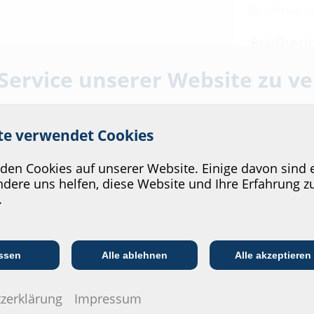
HRD150 b
Prüfberi
Sikaproof
 Service unserer Website zu v
DualProof
Preprufe 
ite verwendet Cookies
Datenbla
en Cookies auf unserer Website. Einige davon sind e
Zum Download
dere uns helfen, diese Website und Ihre Erfahrung z
Ausschreibung
.
konfiguriere
Kommunikations­
:in
EVU/­Stadt­werke
In
branche
lstahl rostfrei V2A (AISI
ssen
Alle ablehnen
Alle akzeptieren
zerklärung
Impressum