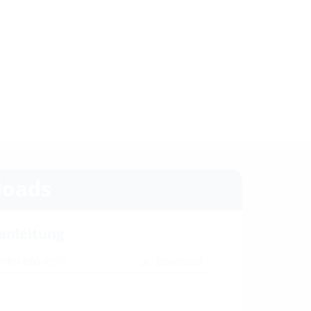
oads
anleitung
 HRD b60
(PDF)
Download