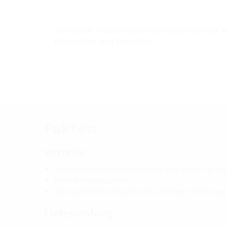
Individuelle Ringraumdichtung in geschlossener 
Mikrorohren oder Leerrohren.
Fakten
Vorteile:
in Kombination mit Adapterring zum Einsatz in di
hohe Belegungsdichte
optional mit Blindstopfen für unbelegte Öffnunge
Lieferumfang: