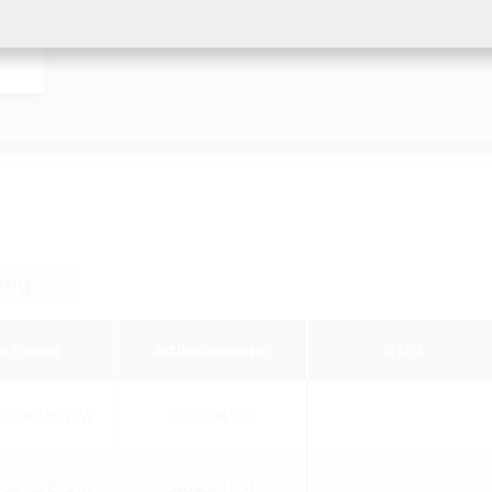
eichnung
Artikelnummer
GTIN
b60 A2/EPDM
3030394563
b60 A2/EPDM
3030394564