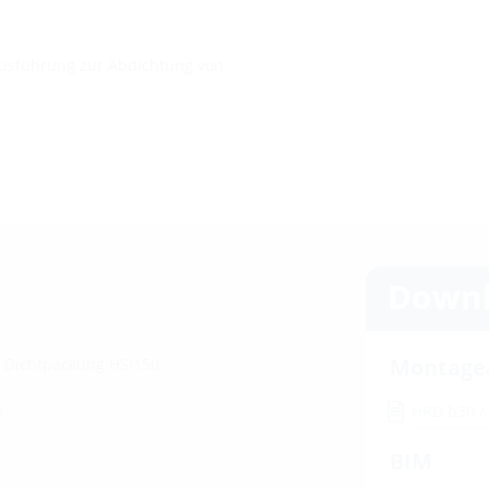
Ausführung zur Abdichtung von
Downl
Montage
e Dichtpackung HSI150
HRD b30 /
n
BIM