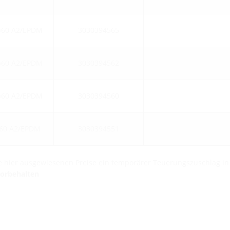
b60 A2/EPDM
3030394565
b60 A2/EPDM
3030394562
b60 A2/EPDM
3030394560
60 A2/EPDM
3030394551
die hier ausgewiesenen Preise ein temporärer Teuerungszuschlag i
vorbehalten