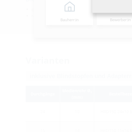
gas- und wasserdicht bis 2,5 bar
radonsicher
Bauherr:in
Bewerber:in
Varianten
Medienrohr Ø
a
Durchgänge
Bestellbez
(mm)
24
10
HRD150 24x10 
15
14
HRD150 15x14 