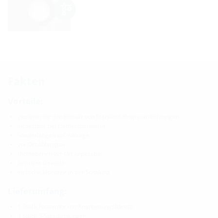
Fakten
Vorteile:
geeignet für den Einsatz von Standard-Ringraumdichtungen
einsetzbar bei Elementbauweise
Sonderlängen auf Anfrage
vor Ort ablängbar
Dichtebenen vor Ort anpassbar
geringes Gewicht
einfache Montage in der Schalung
Lieferumfang:
1 Stück Futterrohr mit Anarbeitungsflansch
3 Stück 3-Stegdichtungen