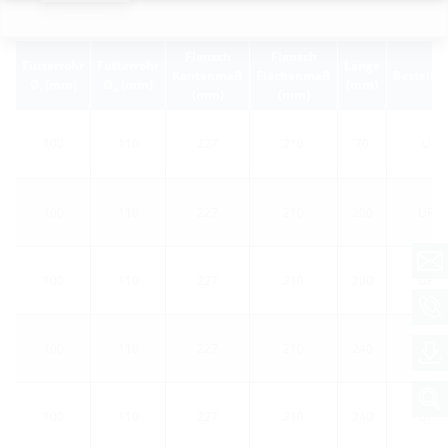
Flansch
Flansch
Futterrohr
Futterrohr
Länge
Kantenmaß
Flächenmaß
Bestellb
Ø
(mm)
Ø
(mm)
(mm)
i
a
(mm)
(mm)
100
110
227
210
70
UFR
100
110
227
210
200
UFR1
100
110
227
210
200
UFR1
100
110
227
210
240
UFR1
100
110
227
210
240
UFR1