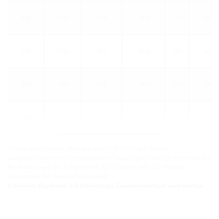
100
110
227
210
250
UFR1
100
110
227
210
250
UFR1
100
110
227
210
300
UFR1
100
110
227
210
300
UFR1
Weitere Varianten
1) Bitte beachten Sie, dass seit dem 01.05.2026 auf die hier
ausgewiesenen Preise ein temporärer Teuerungszuschlag in Höhe von 5,3
% erhoben wird. D1: Futterrohr Øi, D2: Futterrohr Øa, D3: Flansch
Kantenmaß, D4: Flansch Flächenmaß
Lieferzeit abgehend: 3-5 Arbeitstage, Zwischenverkauf vorbehalten