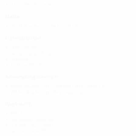
2 Stück Verschlussdeckel
Maße:
Anarbeitungsflansch umlaufend: 50 mm
Eigenschaften:
FHRK-zertifiziert
einbaufertig verschlossen
formstabil
bruchunempfindlich
Anwendungsbereich:
Wassereinwirkungsklasse DIN 18533: W1-E und W2.1-E
WU-Richtlinie: Beanspruchungsklasse 1 und 2
Werkstoff:
Rohr: PVC-U
Anarbeitungsflansch: ABS
3-Stegdichtungen: EPDM
Verschlussdeckel: PE