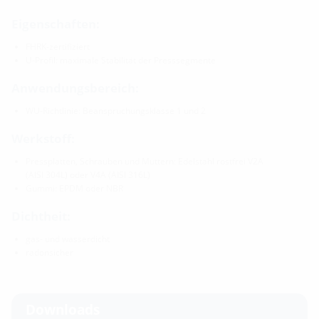
Eigenschaften:
FHRK-zertifiziert
U-Profil: maximale Stabilität der Presssegmente
Anwendungsbereich:
WU-Richtlinie: Beanspruchungsklasse 1 und 2
Werkstoff:
Pressplatten, Schrauben und Muttern: Edelstahl rostfrei V2A
(AISI 304L) oder V4A (AISI 316L)
Gummi: EPDM oder NBR
Dichtheit:
gas- und wasserdicht
radonsicher
Downloads