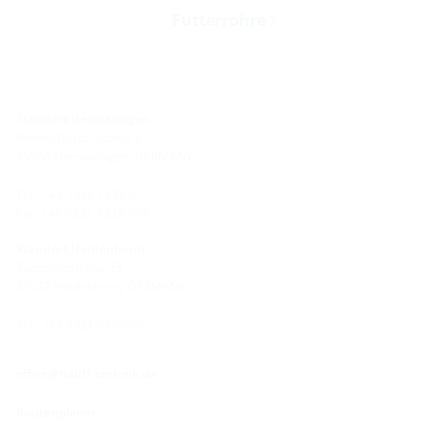
Futterrohre
Standort Hermaringen
Robert-Bosch-Straße 9
89568 Hermaringen, GERMANY
Tel.: +49 7322 1333-0
Fax: +49 7322 1333-999
Standort Heidenheim
Zoeppritzstraße 73
89522 Heidenheim, GERMANY
Tel.: +49 7321 94690-0
office@hauff-technik.de
Routenplaner