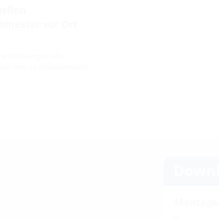
uellen
hmesser vor Ort
 Kernbohrungen oder
von neu zu installierenden
Downl
Montage