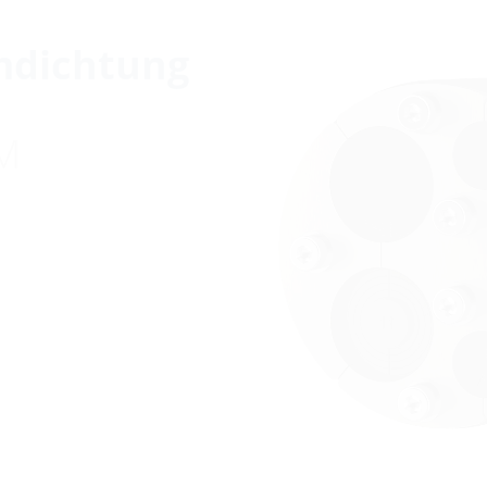
mdichtung
M