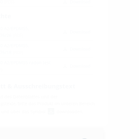
40
(PDF)
Download
chte
0 A2/EPDM55,
Download
76/26
(PDF)
0 A2/EPDM55,
Download
76/18
(PDF)
0 A2/EPDM55 radon test
Download
F)
tt & Ausschreibungstext
 des Datenblattes und der
stexte, bitte das Produkt im unteren Bereich
n und über das Symbol
downloaden.