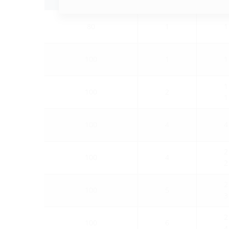
insgesamt
80
1
1
100
1
1
1
100
2
1
100
4
4
2
100
4
2
2
100
5
3
2
100
6
4