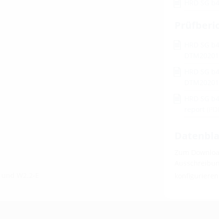
HRD SG b
Prüfberi
HRD SG b4
DTM20201
HRD SG b4
DTM20201
HRD SG b4
report
(PD
Datenbla
Zum Download
Ausschreibung
E und W2.2-E
konfiguriere