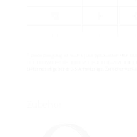
100
8
8
104
1
1
1)
Diese Belegung ist auch in der optimierten HRK SS
1) Bitte beachten Sie, dass seit dem 01.05.2026 auf 
Lieferzeit abgehend: 3-5 Arbeitstage, Zwischenverk
Zubehör