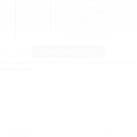
HRD100 SG 8x4-16,5 b40
4-16,5
2
A2/EPDM
HRD104 SG 1x24-52 b40
24-52
2
A2/EPDM
Weitere Varianten
G-Technologie verfügbar.
die hier ausgewiesenen Preise ein temporärer Teuerungszuschlag i
auf vorbehalten