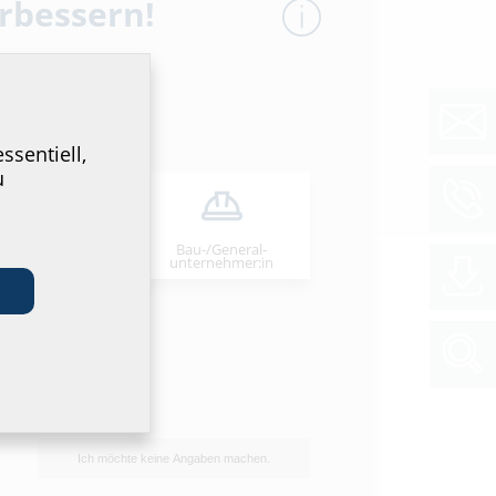
erbessern!
ssentiell,
u
Bau-/General­
stallateur:in
unternehmer:in
Ich möchte keine Angaben machen.
tikelnummer
GTIN