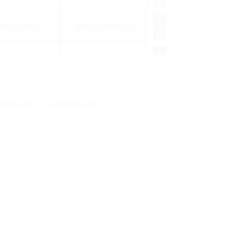
700103000
4052487000147
700103615
4052487129695
n Höhe von 5,3 % erhoben wird.