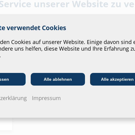
 Service unserer Website zu v
lstahl rostfrei V2A (AISI
ite verwendet Cookies
en Cookies auf unserer Website. Einige davon sind e
dere uns helfen, diese Website und Ihre Erfahrung z
.
Kommunikations­
:in
EVU/­Stadt­werke
In
branche
ssen
Alle ablehnen
Alle akzeptieren
zerklärung
Impressum
Medienrohr Ø
a
gänge
Bestellbezeichnung
Ar
(mm)