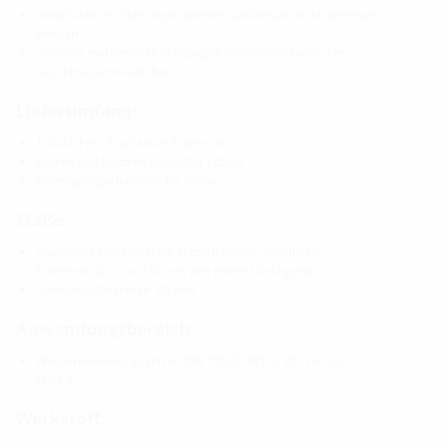
individuelle Ausführungen können kundenspezifisch gefertigt
werden
auch mit mehreren Durchgängen und unterschiedlichen
Durchmessern lieferbar
Lieferumfang:
1 Stück Fest-/Losflansch-Futterrohr
Bolzen und Muttern M20 (DIN 18533)
Befestigungselemente für Beton
Maße:
Standard-Festflansch Øa entspricht dem jeweiligen
Futterrohr Øi + ca. 330 mm (bei einem Durchgang)
Standard-Oberlänge: 80 mm
Anwendungsbereich:
Wassereinwirkungsklasse DIN 18533: W1-E, W2.1-E und
W2.2-E
Werkstoff: