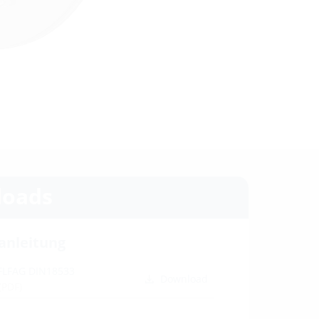
oads
anleitung
 FLFAG DIN18533
Download
(PDF)