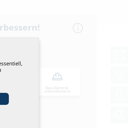
erbessern!
ssentiell,
GTIN
u
52487062329
Bau-/General­
stallateur:in
unternehmer:in
52487062336
52487062343