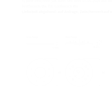
1) Bitte beachten Sie, dass seit dem 01.05.2026 auf 
Festflansch Øa, D3: Losflansch Øa
Lieferzeit abgehend: auf Anfrage, Zwischenverkauf 