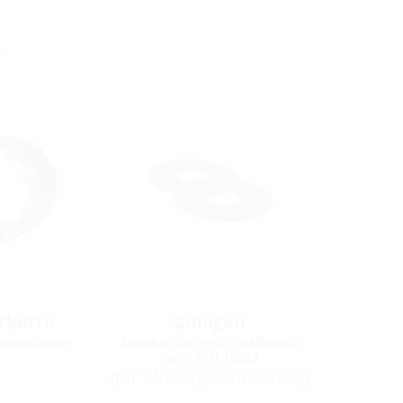
r
rkette
Zulagen
ohrdichtung
Zubehör für Fest-/Losflansch
nach DIN 18533
(für Montage notwendig)