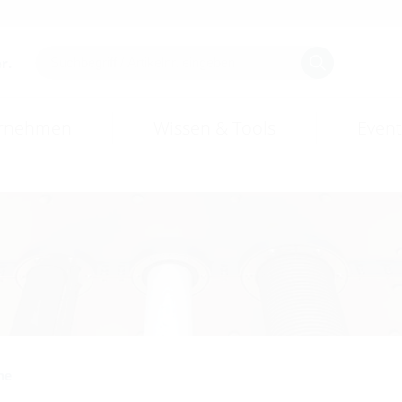
r.
rnehmen
Wissen & Tools
Event
he