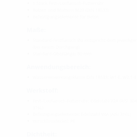
1 Stück Fest-/Losflansch-Futterrohr
Bolzen und Muttern M20 (DIN 18533)
Befestigungselemente für Beton
Maße:
Standard-Festflansch Øa entspricht dem jeweilige
(bei einem Durchgang)
Standard-Oberlänge: 80 mm
Anwendungsbereich:
Wassereinwirkungsklasse DIN 18533: W1-E, W2.1-
Werkstoff:
Fest-/Losflansch-Futterrohr: Edelstahl V2A (AISI 30
316L)
Befestigungselemente: Edelstahl V4A (AISI 316L)
Verschlussdeckel: PE
Dichtheit: