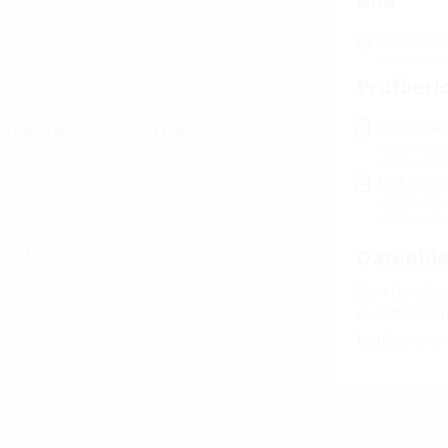
BIM
FLFA DIN1
Prüfberi
FLFE FLFA 
n Futterrohr Øi + ca. 330 mm
A9091
(PD
FLFE FLFA 
A9027
(PD
E und W2.2-E
Datenbla
Zum Download
Ausschreibung
4L) oder auf Anfrage V4A (AISI
konfiguriere