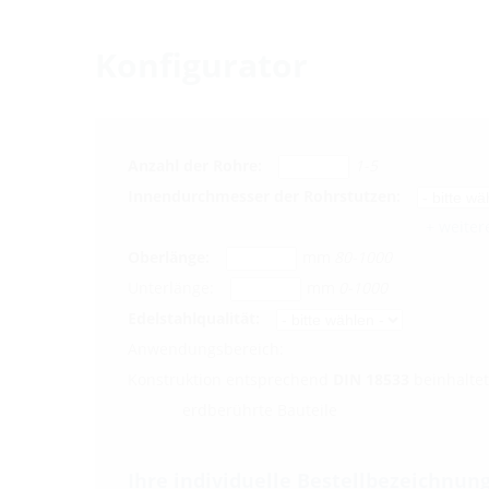
Konfigurator
Anzahl der Rohre:
1-5
Innendurchmesser der Rohrstutzen:
+ weite
Oberlänge:
mm
80-1000
Unterlänge:
mm
0-1000
Edelstahlqualität:
Anwendungsbereich:
Konstruktion entsprechend
DIN 18533
beinhaltet
erdberührte Bauteile
Ihre individuelle Bestellbezeichnung