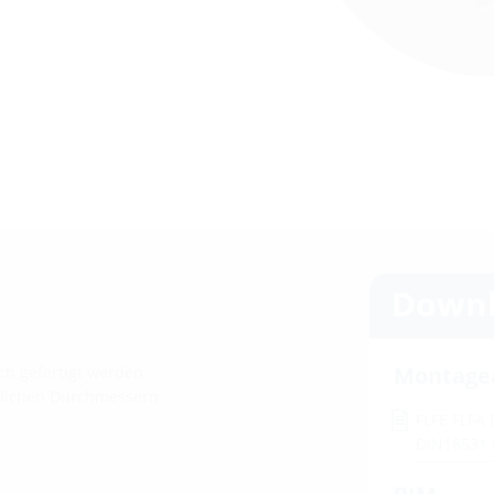
Downl
Montage
ch gefertigt werden
dlichen Durchmessern
FLFE FLFA
DIN18531