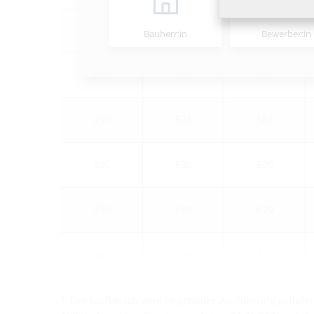
150
475
465
Bauherr:in
Bewerber:in
200
530
520
250
578
568
300
630
620
350
680
670
400
730
720
1)
Der Losflansch wird in geteilter Ausführung geliefer