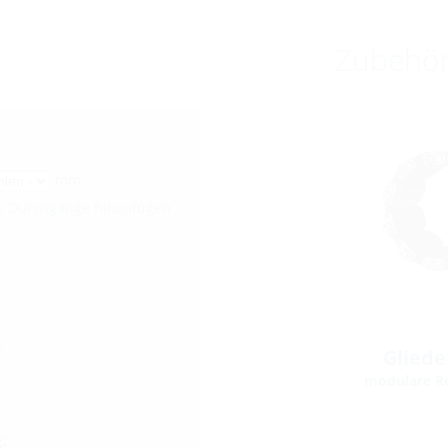
Zubehö
mm
re Durchgänge hinzufügen
:
Gliede
modulare R
: