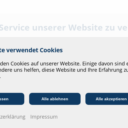
 Service unserer Website zu v
ite verwendet Cookies
en Cookies auf unserer Website. Einige davon sind e
Bestellbezeichnung
Artikelnummer
dere uns helfen, diese Website und Ihre Erfahrung z
.
FLFA1x80/80/0 DIN18533 A2
2500400001
40
Kommunikations­
:in
EVU/­Stadt­werke
In
branche
ssen
Alle ablehnen
Alle akzeptieren
FLFA1x100/80/0 DIN18533 A2
2500400002
40
zerklärung
Impressum
FLFA1x125/80/0 DIN18533 A2
2500400003
40