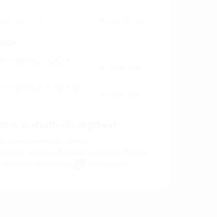
8533 A2
(BIM)
BIM-Portal
chte
Dichtigkeitsprüfung PCI
Download
F)
Dichtigkeitsprüfung Mapei
Download
F)
tt & Ausschreibungstext
 des Datenblattes und der
stexte, bitte das Produkt im unteren Bereich
n und über das Symbol
downloaden.