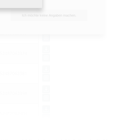
52487062350
Ich möchte keine Angaben machen.
52487062367
52487062374
52487062381
52487062398
52487062404