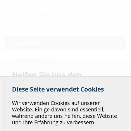
Dichtheit:
gas- und wasserdicht bis 2,5 bar
radonsicher
Downloads
Montageanleitung
HSI150 DG
(PDF)
Download
Helfen Sie uns den
Service unserer
BIM
Diese Seite verwendet Cookies
Website zu verbessern!
HSI150 DG
(BIM)
BIM-Portal
Wo würden Sie sich einordnen?
Wir verwenden Cookies auf unserer
Prüfberichte
Website. Einige davon sind essentiell,
während andere uns helfen, diese Website
HSI150 DG, A 9040-1/2012
(PDF)
Download
Professional-Bereich
und Ihre Erfahrung zu verbessern.
HSI150 DG, A 9040-2/2012
(PDF)
Download