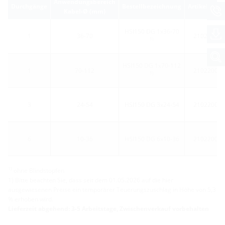
Anwendungsbereich
Durchgänge
Bestellbezeichnung
Artikelnum
Kabel-Ø (mm)
HSI150 DG 1x36-70
1
36-70
210220002
1)
HSI150 DG 1x70-112
1
70-112
210220003
1)
3
24-54
HSI150 DG 3x24-54
210220000
6
10-36
HSI150 DG 6x10-36
210220001
1)
ohne Blindstopfen
1) Bitte beachten Sie, dass seit dem 01.05.2026 auf die hier
ausgewiesenen Preise ein temporärer Teuerungszuschlag in Höhe von 5,3
% erhoben wird.
Lieferzeit abgehend: 3-5 Arbeitstage, Zwischenverkauf vorbehalten