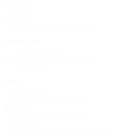
Fakten
Vorteile:
geteilte Dichtung für die nachträgliche Montage
Lieferumfang:
1 Stück geteilter Adapterring
Blindstopfen (bei mehreren Kabeldurchgängen)
1 Stück Reinigungstuch
1 Stück Gleitmittelstift
Maße:
Dichtbreite: 40 mm
Pressplatten mit Versteifungsrippen: 20 mm
Werkstoff:
Pressplatten: glasfaserverstärktes Polyamid
Gummi: EPDM
Schrauben und Muttern: Edelstahl rostfrei V4A (AISI 316L)