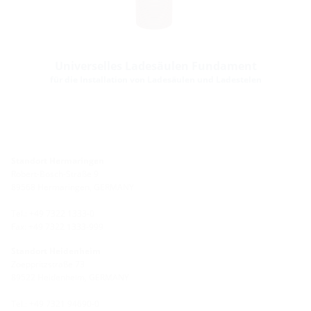
Universelles Ladesäulen Fundament
für die Installation von Ladesäulen und Ladestelen
Standort Hermaringen
Robert-Bosch-Straße 9
89568 Hermaringen, GERMANY
Tel.: +49 7322 1333-0
Fax: +49 7322 1333-999
Standort Heidenheim
Zoeppritzstraße 73
89522 Heidenheim, GERMANY
Tel.: +49 7321 94690-0