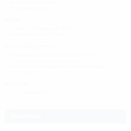
Profildichtungen DN75) RAS4
1 Stück Gleitmittel GMT
Maße:
passend für UFR Futterrohr Øi: 100 mm
maximale Wandstärke: 500 mm
Anwendungsbereich:
Wassereinwirkungsklasse DIN 18533: W1-E und W2.1-E
WU-Richtlinie: Beanspruchungsklasse 1 und 2
Keine Hausanschlussleitungen durch die Hausausführung
ETGAR verlegen!
Dichtheit:
gas- und wasserdicht bis 1,0 bar
Downloads