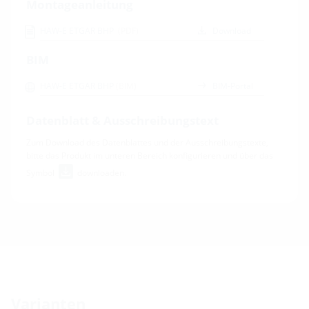
Montageanleitung
HAW-E ETGAR BHP
(PDF)
Download
BIM
HAW-E ETGAR BHP
(BIM)
BIM-Portal
Datenblatt & Ausschreibungstext
Zum Download des Datenblattes und der Ausschreibungstexte,
bitte das Produkt im unteren Bereich konfigurieren und über das
Symbol
downloaden.
Varianten