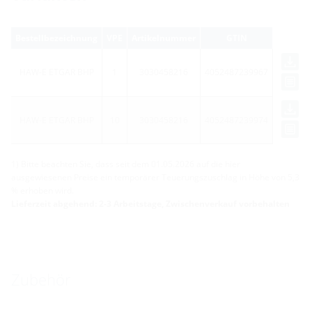
Bestellbezeichnung
VPE
Artikelnummer
GTIN
HAW-E ETGAR BHP
1
3030458216
4052487239967
HAW-E ETGAR BHP
10
3030458216
4052487239974
1) Bitte beachten Sie, dass seit dem 01.05.2026 auf die hier
ausgewiesenen Preise ein temporärer Teuerungszuschlag in Höhe von 5,3
% erhoben wird.
Lieferzeit abgehend: 2-3 Arbeitstage, Zwischenverkauf vorbehalten
Zubehör