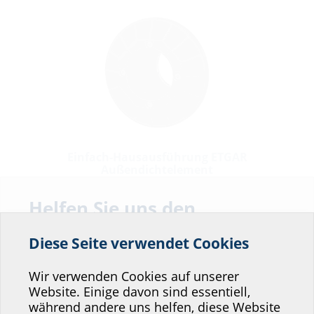
Einfach-Hausausführung ETGAR
Außendichtelement
für Einfach-Hausausführung ETGAR Bauherrenpaket
Helfen Sie uns den
Service unserer
Diese Seite verwendet Cookies
Website zu verbessern!
Wo würden Sie sich einordnen?
Wir verwenden Cookies auf unserer
Website. Einige davon sind essentiell,
während andere uns helfen, diese Website