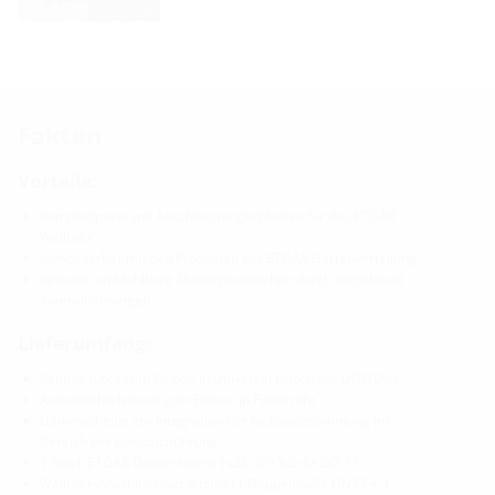
Fakten
Vorteile:
Komplettpaket mit Anschlussmöglichkeiten für das ETGAR
Wellrohr
kombinierbar mit den Produkten der ETGAR Gartenverteilung
optische und fühlbare Montagesicherheit durch eingebaute
Kontrollöffnungen.
Lieferumfang:
Grundbauteil zum Einbau in Universal Futterrohr UFR100/x
Außendichtelement zum Einbau in Futterrohr
Dämmscheibe zur Integration der Gebäudedämmung im
Bereich der Hausausführung
1 Stück ETGAR Dichtelement 1x26-30+3x5-8+2x7-13
Wellrohr-Anschluss-Set 4-teilig (1 Doppelmuffe DN75 + 3