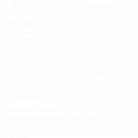
Schnellmontage in wenigen Minuten
keine Wiederherstellung der Gebäudeabdichtung nach DIN
18533 W2.1-E notwendig
Lieferumfang:
1 Stück GFH30
1 Stück Wandabschlusselement
1 Stück 2-Komponentenharz Resinator, 80 ml
1 Stück Mischdüse
Maße:
Anwendungsbereich: 2 Glasfaserkabel mit Øa 7 - 10 mm
oder 1 Glasfaserkabel mit Øa 6 - 13 mm oder 1
Glasfaserkabel mit Øa 12 - 16 mm
für Bohrungen Øi: 30 mm
für Wandstärken ab 200 mm
Anwendungsbereich:
Wassereinwirkungsklasse DIN 18533: W1-E und W2.1-E
WU-Richtlinie: Beanspruchungsklasse 1 und 2
Werkstoff: