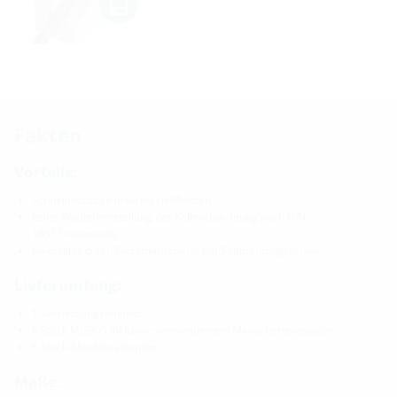
Fakten
Vorteile:
Schnellmontage in wenigen Minuten
keine Wiederherstellung der Kellerabdichtung nach DIN
18533 notwendig
Flexibilität durch Dichtmanschette mit Segmentringtechnik
Lieferumfang:
1 Verpackungseinheit:
6 Stück MIS90S inklusive vormontiertem Manschettenstopfen
6 Stück Abschlussstopfen
Maße: