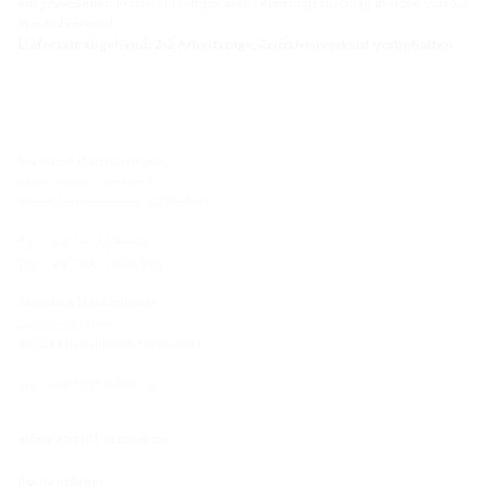
ausgewiesenen Preise ein temporärer Teuerungszuschlag in Höhe von 5,3
% erhoben wird.
Lieferzeit abgehend: 2-3 Arbeitstage, Zwischenverkauf vorbehalten
Standort Hermaringen
Robert-Bosch-Straße 9
89568 Hermaringen, GERMANY
Tel.: +49 7322 1333-0
Fax: +49 7322 1333-999
Standort Heidenheim
Zoeppritzstraße 73
89522 Heidenheim, GERMANY
Tel.: +49 7321 94690-0
office@hauff-technik.de
Routenplaner