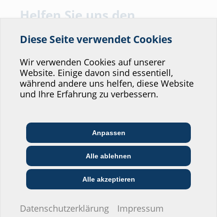
Helfen Sie uns den
Service unserer
Diese Seite verwendet Cookies
Website zu verbessern!
Fakten
Wo würden Sie sich einordnen?
Wir verwenden Cookies auf unserer
Lieferumfang:
Website. Einige davon sind essentiell,
während andere uns helfen, diese Website
1 Stück Befestigungsbogen für Rohre Øa 200 mm
Professional-Bereich
und Ihre Erfahrung zu verbessern.
Befestigungselemente
1 Stück Zentrierkeil
Architekt:in &
Kommunikations­
Handels­partner:in
Planer:in
branche
Anpassen
Downloads
Bau-/General­
Alle ablehnen
EVU/­Stadt­werke
Installateur:in
unternehmer:in
Montageanleitung
Privat-Bereich
Alle akzeptieren
MSH FW Basic FUBO-FIX
(PDF)
Download
Datenschutzerklärung
Impressum
Datenblatt & Ausschreibungstext
Bauherr:in