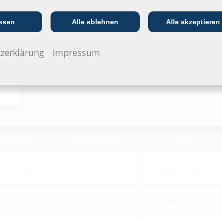
Kommunikations­
:in
EVU/­Stadt­werke
In
branche
ssen
Alle ablehnen
Alle akzeptieren
zerklärung
Impressum
eichnung
Artikelnummer
GTIN
SM110/120
3030303397
4052487222969
SM110/130
2120203216
4052487135450