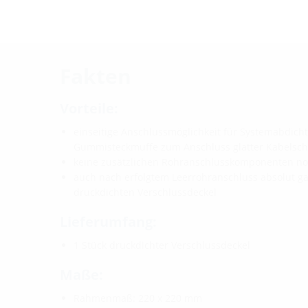
Fakten
Vorteile:
einseitige Anschlussmöglichkeit für Systemabdicht
Gummisteckmuffe zum Anschluss glatter Kabelsch
keine zusätzlichen Rohranschlusskomponenten n
auch nach erfolgtem Leerrohranschluss absolut g
druckdichten Verschlussdeckel
Lieferumfang:
1 Stück druckdichter Verschlussdeckel
Maße:
Rahmenmaß: 220 x 220 mm