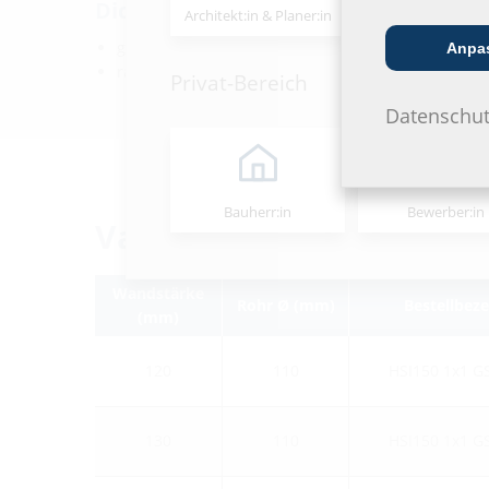
Dichtheit:
Architekt:in & Planer:in
Handels­partner
gas- und wasserdicht bis 0,5 bar
Anpa
radonsicher
Privat-Bereich
Datenschut
Bauherr:in
Bewerber:in
Varianten
Wandstärke
Rohr Ø (mm)
Bestellbez
(mm)
120
110
HSI150 1x1 G
130
110
HSI150 1x1 G