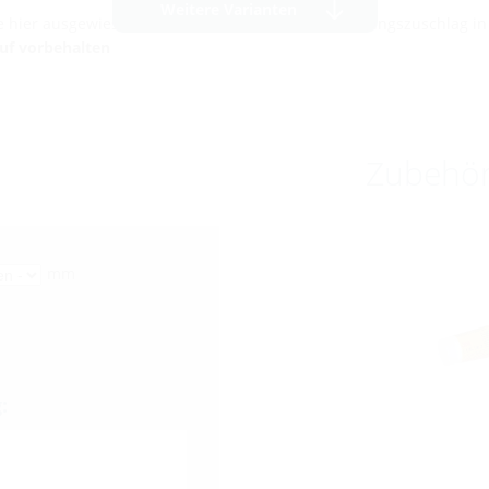
Weitere Varianten
die hier ausgewiesenen Preise ein temporärer Teuerungszuschlag i
auf vorbehalten
Zubehö
mm
: