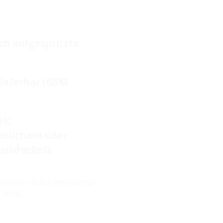
ch aufgespritzte
ieferbar (GSM
rk.
entlichem oder
ussdeckels
gen für Kabel (innenseitig)
eitig).