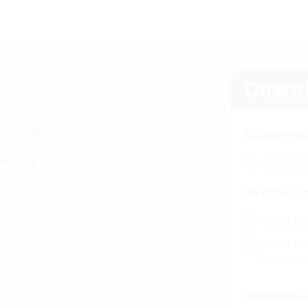
Downl
Montage
ung sowie integrierte
utzrohre
HSI90/HSI
otwendig
as- und wasserdicht durch
Prüfberi
HSI150 GS
HSI150 GS
Dichtigke
Datenbla