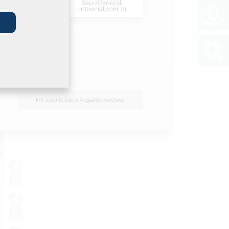
Bau-/General­
stallateur:in
unternehmer:in
Ich möchte keine Angaben machen.