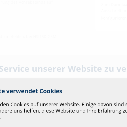
erung des Achsabstands auf
Zum Download
Ausschreibung
konfiguriere
rd empfohlen, bei HSI150-GSM
 Service unserer Website zu v
ite verwendet Cookies
en Cookies auf unserer Website. Einige davon sind e
dere uns helfen, diese Website und Ihre Erfahrung z
.