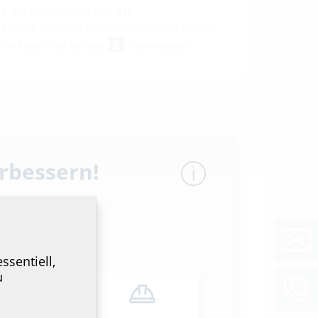
 des Datenblattes und der
stexte, bitte das Produkt im unteren Bereich
n und über das Symbol
downloaden.
erbessern!
ssentiell,
u