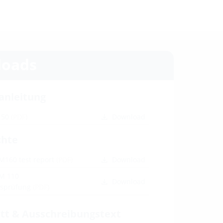
oads
anleitung
150
(PDF)
Download
chte
M160 test report
(PDF)
Download
M 110
Download
itsprüfung
(PDF)
tt & Ausschreibungstext