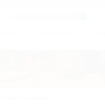
r.
rnehmen
Wissen & Tools
Event
KES150/KES90
Manschetten