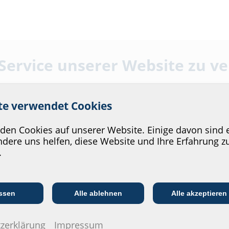
 Service unserer Website zu v
Downl
ite verwendet Cookies
Montage
tte
en Cookies auf unserer Website. Einige davon sind e
HSI150 / 
dere uns helfen, diese Website und Ihre Erfahrung z
WE100/125
.
Datenbla
Kommunikations­
:in
EVU/­Stadt­werke
In
branche
Zum Download
ssen
Alle ablehnen
Alle akzeptieren
Ausschreibung
konfiguriere
zerklärung
Impressum