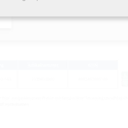
ng
Artikelnummer
GTIN
40-163
2125812000
4052487058100
die hier ausgewiesenen Preise ein temporärer Teuerungszuschlag i
auf vorbehalten