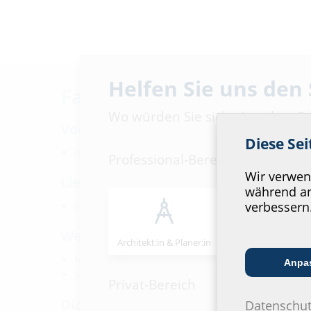
Helfen Sie uns den
Fakten
Wo würden Sie sich einordnen?
Vorteile:
Diese Se
mechanisch stabile, elastische Übergangsmansche
Professional-Bereich
Wir verwend
Lieferumfang:
während an
verbessern
Spannbänder
Werkstoff:
Architekt:in & Planer:in
Handels­partner
Manschette: EPDM
Anpa
Spannbänder: W4
Privat-Bereich
Dichtheit:
Datenschut