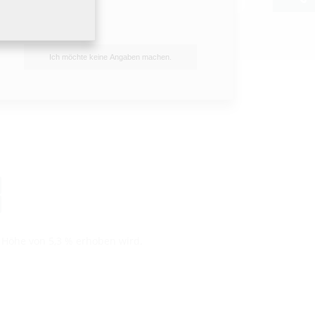
Ich möchte keine Angaben machen.
n Höhe von 5,3 % erhoben wird.