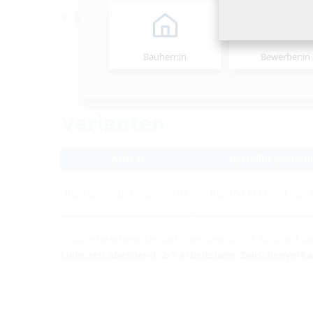
gas- und wasserdicht bis 2,5 bar
Bauherr:in
Bewerber:in
Varianten
Artikel
Bestellbezeichnu
Rohranschlussmanschette
KES150 MA160-172/1
1) Bitte beachten Sie, dass seit dem 01.05.2026 auf 
Lieferzeit abgehend: 2-3 Arbeitstage, Zwischenverk