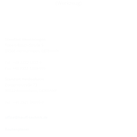
(Werkzeug)
Standort Hermaringen
Robert-Bosch-Straße 9
89568 Hermaringen, GERMANY
Tel.: +49 7322 1333-0
Fax: +49 7322 1333-999
Standort Heidenheim
Zoeppritzstraße 73
89522 Heidenheim, GERMANY
Tel.: +49 7321 94690-0
office@hauff-technik.de
Routenplaner