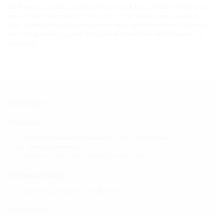
Zur Montage am Ende des Hateflex-Spiralschlauches 14090. In Verbindung
mit dem Wechseleinsatz WE 100-z/d, der in der Manschette eingebaut
wird, können Kabel mit Gummipresstechnik abgedichtet werden. Während
der Leitungsverlegung steht der gesamte Querschnitt des Schlauches zur
Verfügung.
Fakten
Vorteile:
Nutzung des gesamten Querschnitts des Leerrohrsystems
bei der Kabelverlegung
mechanisch stabile, elastische Systemmanschette
Lieferumfang:
1 Stück Manschette mit Spannbändern
Werkstoff: